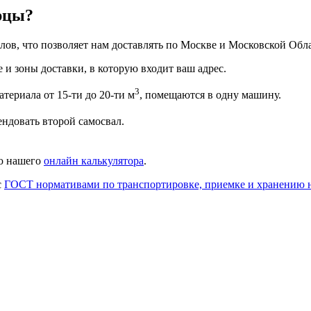
рцы?
ов, что позволяет нам доставлять по Москве и Московской Обла
 и зоны доставки, в которую входит ваш адрес.
3
териала от 15-ти до 20-ти м
, помещаются в одну машину.
ендовать второй самосвал.
ью нашего
онлайн калькулятора
.
с
ГОСТ нормативами по транспортировке, приемке и хранению 