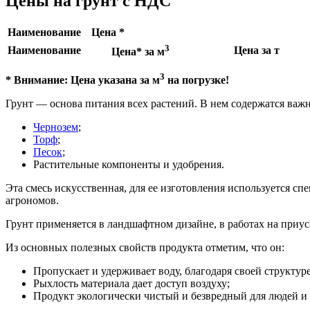
Цены на грунт с НДС
Наименование
Цена *
3
Наименование
Цена за т
Цена* за м
3
* Внимание: Цена указана за м
на погрузке!
Грунт — основа питания всех растений. В нем содержатся важн
Чернозем
;
Торф
;
Песок
;
Растительные компоненты и удобрения.
Эта смесь искусственная, для ее изготовления используется 
агрономов.
Грунт применяется в ландшафтном дизайне, в работах на приу
Из основных полезных свойств продукта отметим, что он:
Пропускает и удерживает воду, благодаря своей структуре
Рыхлость материала дает доступ воздуху;
Продукт экологически чистый и безвредный для людей и