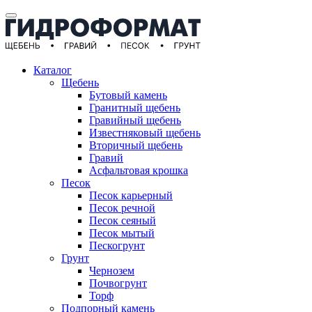
Каталог
Щебень
Бутовый камень
Гранитный щебень
Гравийный щебень
Известняковый щебень
Вторичный щебень
Гравий
Асфальтовая крошка
Песок
Песок карьерный
Песок речной
Песок сеяный
Песок мытый
Пескогрунт
Грунт
Чернозем
Почвогрунт
Торф
Подпорный камень