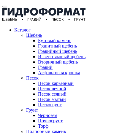
Каталог
Щебень
Бутовый камень
Гранитный щебень
Гравийный щебень
Известняковый щебень
Вторичный щебень
Гравий
Асфальтовая крошка
Песок
Песок карьерный
Песок речной
Песок сеяный
Песок мытый
Пескогрунт
Грунт
Чернозем
Почвогрунт
Торф
Подпорный камень