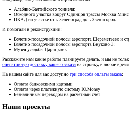
Алабяно-Балтийского тоннеля;
Обходного участка вокруг Одинцов трассы Москва-Минс
ЦКАД на участке от г. Зеленоград до г. Звенигород.
И помогали в реконструкции:
Взлетно-посадочной полосы аэропорта Шереметьево и ст
Взлетно-посадочной полосы аэропорта Внуково-3;
Музея-усадьбы Царицыно.
Расскажите нам какие работы планируете делать, и мы не тол
оперативную доставку вашего заказа
на стройку, в любое время
На нашем сайте для вас доступно
три способа оплаты заказа
:
Оплата банковскими картами
Оплата через платежную систему Ю.Money
Безналичным переводом на расчетный счет
Наши проекты