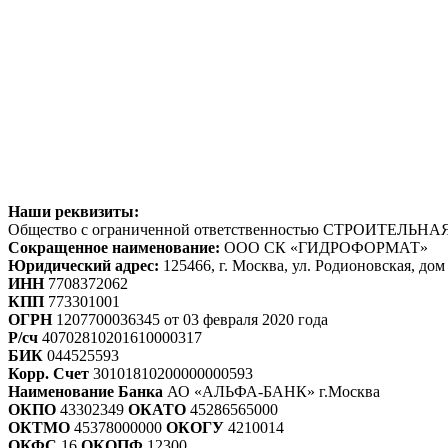
Наши реквизиты:
Общество с ограниченной ответственностью СТРОИТЕ
Сокращенное наименование:
ООО СК «ГИДРОФОРМАТ»
Юридический адрес:
125466, г. Москва, ул. Родионовская, дом 2
ИНН
7708372062
КПП
773301001
ОГРН
1207700036345 от 03 февраля 2020 года
Р/сч
40702810201610000317
БИК
044525593
Корр. Счет
30101810200000000593
Наименование Банка
АО «АЛЬФА-БАНК» г.Москва
ОКПО
43302349
ОКАТО
45286565000
ОКТМО
45378000000
ОКОГУ
4210014
ОКФС
16
ОКОПФ
12300