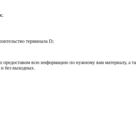
к;
роительство терминала D;
ько предоставим всю информацию по нужному вам материалу, а т
 и без выходных.