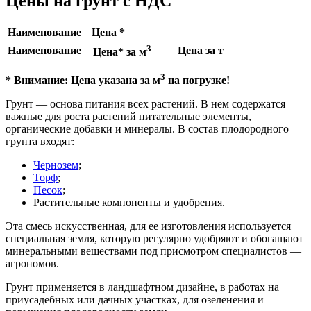
Цены на грунт с НДС
Наименование
Цена *
3
Наименование
Цена за т
Цена* за м
3
* Внимание: Цена указана за м
на погрузке!
Грунт — основа питания всех растений. В нем содержатся
важные для роста растений питательные элементы,
органические добавки и минералы. В состав плодородного
грунта входят:
Чернозем
;
Торф
;
Песок
;
Растительные компоненты и удобрения.
Эта смесь искусственная, для ее изготовления используется
специальная земля, которую регулярно удобряют и обогащают
минеральными веществами под присмотром специалистов —
агрономов.
Грунт применяется в ландшафтном дизайне, в работах на
приусадебных или дачных участках, для озеленения и