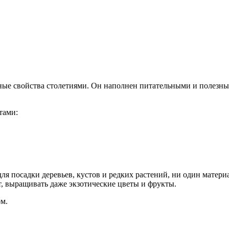
ные свойства столетиями. Он наполнен питательными и полезн
тами:
я посадки деревьев, кустов и редких растений, ни один материа
ат, выращивать даже экзотические цветы и фрукты.
ом.