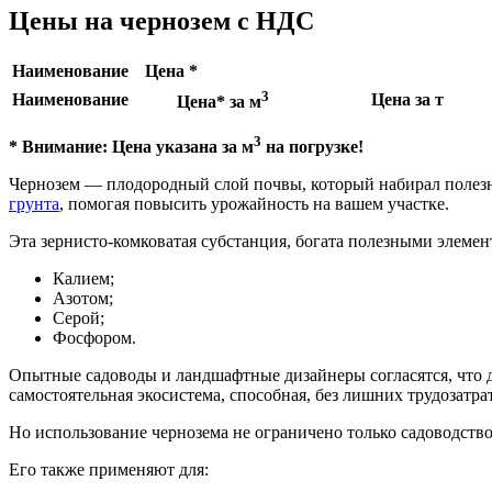
Цены на чернозем с НДС
Наименование
Цена *
3
Наименование
Цена за т
Цена* за м
3
* Внимание: Цена указана за м
на погрузке!
Чернозем — плодородный слой почвы, который набирал полез
грунта
, помогая повысить урожайность на вашем участке.
Эта зернисто-комковатая субстанция, богата полезными элемен
Калием;
Азотом;
Серой;
Фосфором.
Опытные садоводы и ландшафтные дизайнеры согласятся, что дл
самостоятельная экосистема, способная, без лишних трудозатр
Но использование чернозема не ограничено только садоводств
Его также применяют для: