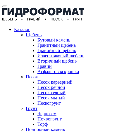
Каталог
Щебень
Бутовый камень
Гранитный щебень
Гравийный щебень
Известняковый щебень
Вторичный щебень
Гравий
Асфальтовая крошка
Песок
Песок карьерный
Песок речной
Песок сеяный
Песок мытый
Пескогрунт
Грунт
Чернозем
Почвогрунт
Торф
Подпорный камень