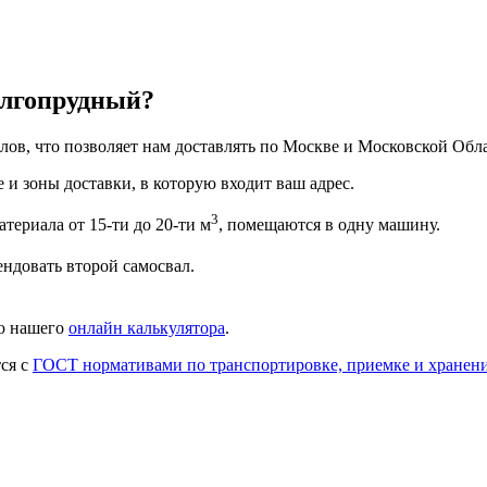
олгопрудный?
ов, что позволяет нам доставлять по Москве и Московской Обла
 и зоны доставки, в которую входит ваш адрес.
3
териала от 15-ти до 20-ти м
, помещаются в одну машину.
ендовать второй самосвал.
ью нашего
онлайн калькулятора
.
тся с
ГОСТ нормативами по транспортировке, приемке и хранен