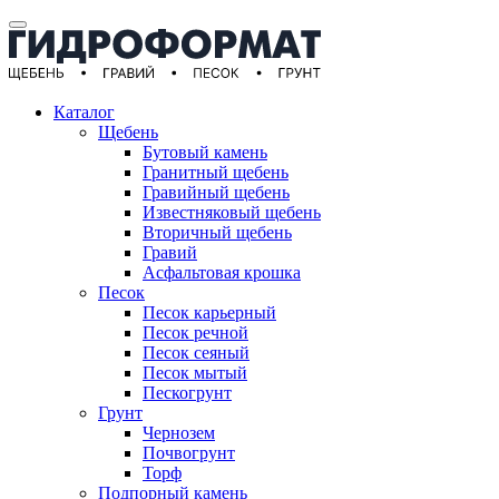
Каталог
Щебень
Бутовый камень
Гранитный щебень
Гравийный щебень
Известняковый щебень
Вторичный щебень
Гравий
Асфальтовая крошка
Песок
Песок карьерный
Песок речной
Песок сеяный
Песок мытый
Пескогрунт
Грунт
Чернозем
Почвогрунт
Торф
Подпорный камень