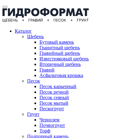
Каталог
Щебень
Бутовый камень
Гранитный щебень
Гравийный щебень
Известняковый щебень
Вторичный щебень
Гравий
Асфальтовая крошка
Песок
Песок карьерный
Песок речной
Песок сеяный
Песок мытый
Пескогрунт
Грунт
Чернозем
Почвогрунт
Торф
Подпорный камень