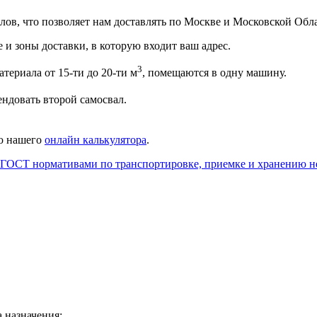
ов, что позволяет нам доставлять по Москве и Московской Обла
 и зоны доставки, в которую входит ваш адрес.
3
териала от 15-ти до 20-ти м
, помещаются в одну машину.
ендовать второй самосвал.
ью нашего
онлайн калькулятора
.
ГОСТ нормативами по транспортировке, приемке и хранению н
а назначения;