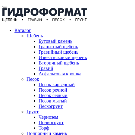
Каталог
Щебень
Бутовый камень
Гранитный щебень
Гравийный щебень
Известняковый щебень
Вторичный щебень
Гравий
Асфальтовая крошка
Песок
Песок карьерный
Песок речной
Песок сеяный
Песок мытый
Пескогрунт
Грунт
Чернозем
Почвогрунт
Торф
Подпорный камень