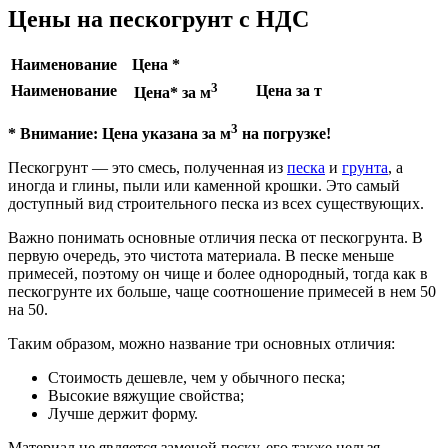
Цены на пескогрунт с НДС
Наименование
Цена *
3
Наименование
Цена за т
Цена* за м
3
* Внимание: Цена указана за м
на погрузке!
Пескогрунт — это смесь, полученная из
песка
и
грунта
, а
иногда и глины, пыли или каменной крошки. Это самый
доступный вид строительного песка из всех существующих.
Важно понимать основные отличия песка от пескогрунта. В
первую очередь, это чистота материала. В песке меньше
примесей, поэтому он чище и более однородный, тогда как в
пескогрунте их больше, чаще соотношение примесей в нем 50
на 50.
Таким образом, можно название три основных отличия:
Стоимость дешевле, чем у обычного песка;
Высокие вяжущие свойства;
Лучше держит форму.
Материал не является заменой песку, его также нельзя