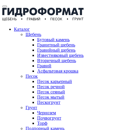
Каталог
Щебень
Бутовый камень
Гранитный щебень
Гравийный щебень
Известняковый щебень
Вторичный щебень
Гравий
Асфальтовая крошка
Песок
Песок карьерный
Песок речной
Песок сеяный
Песок мытый
Пескогрунт
Грунт
Чернозем
Почвогрунт
Торф
Подпорный камень