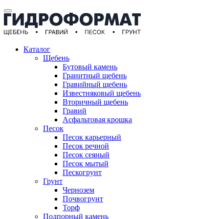
Каталог
Щебень
Бутовый камень
Гранитный щебень
Гравийный щебень
Известняковый щебень
Вторичный щебень
Гравий
Асфальтовая крошка
Песок
Песок карьерный
Песок речной
Песок сеяный
Песок мытый
Пескогрунт
Грунт
Чернозем
Почвогрунт
Торф
Подпорный камень