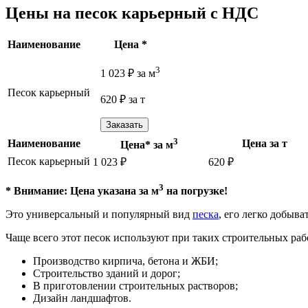
Цены на песок карьерный с НДС
Наименование
Цена *
3
1 023
₽
за м
Песок карьерный
620
₽
за т
Заказать
3
Наименование
Цена за т
Цена* за м
Песок карьерный
1 023
₽
620
₽
3
* Внимание: Цена указана за м
на погрузке!
Это универсальный и популярный вид
песка
, его легко добыва
Чаще всего этот песок используют при таких строительных раб
Производство кирпича, бетона и ЖБИ;
Строительство зданий и дорог;
В приготовлении строительных растворов;
Дизайн ландшафтов.