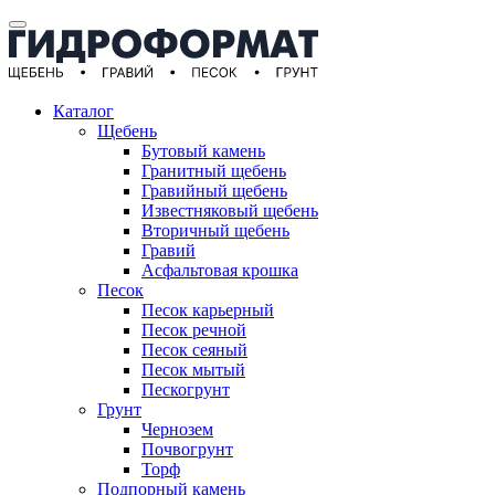
Каталог
Щебень
Бутовый камень
Гранитный щебень
Гравийный щебень
Известняковый щебень
Вторичный щебень
Гравий
Асфальтовая крошка
Песок
Песок карьерный
Песок речной
Песок сеяный
Песок мытый
Пескогрунт
Грунт
Чернозем
Почвогрунт
Торф
Подпорный камень