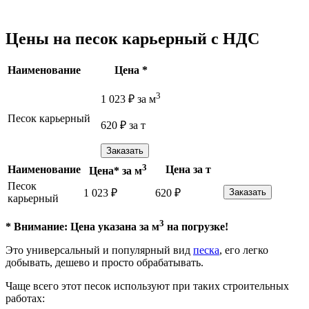
Цены на песок карьерный с НДС
Наименование
Цена *
3
1 023
₽
за м
Песок карьерный
620
₽
за т
Заказать
3
Наименование
Цена за т
Цена* за м
Песок
1 023
₽
620
₽
Заказать
карьерный
3
* Внимание: Цена указана за м
на погрузке!
Это универсальный и популярный вид
песка
, его легко
добывать, дешево и просто обрабатывать.
Чаще всего этот песок используют при таких строительных
работах: