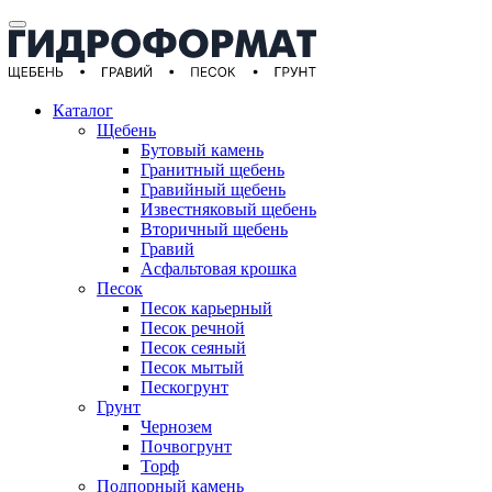
Каталог
Щебень
Бутовый камень
Гранитный щебень
Гравийный щебень
Известняковый щебень
Вторичный щебень
Гравий
Асфальтовая крошка
Песок
Песок карьерный
Песок речной
Песок сеяный
Песок мытый
Пескогрунт
Грунт
Чернозем
Почвогрунт
Торф
Подпорный камень