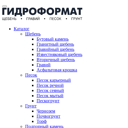
Каталог
Щебень
Бутовый камень
Гранитный щебень
Гравийный щебень
Известняковый щебень
Вторичный щебень
Гравий
Асфальтовая крошка
Песок
Песок карьерный
Песок речной
Песок сеяный
Песок мытый
Пескогрунт
Грунт
Чернозем
Почвогрунт
Торф
Подпорный камень