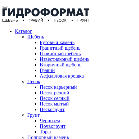
Каталог
Щебень
Бутовый камень
Гранитный щебень
Гравийный щебень
Известняковый щебень
Вторичный щебень
Гравий
Асфальтовая крошка
Песок
Песок карьерный
Песок речной
Песок сеяный
Песок мытый
Пескогрунт
Грунт
Чернозем
Почвогрунт
Торф
Подпорный камень