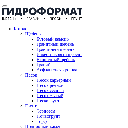
Каталог
Щебень
Бутовый камень
Гранитный щебень
Гравийный щебень
Известняковый щебень
Вторичный щебень
Гравий
Асфальтовая крошка
Песок
Песок карьерный
Песок речной
Песок сеяный
Песок мытый
Пескогрунт
Грунт
Чернозем
Почвогрунт
Торф
Подпорный камень