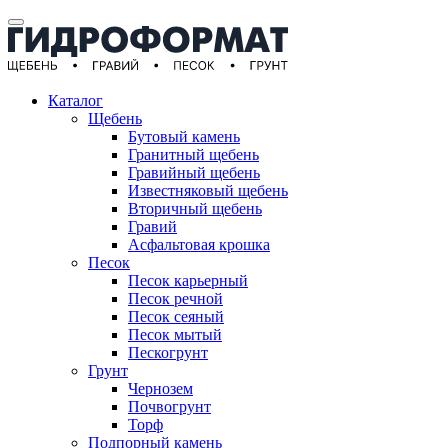
Каталог
Щебень
Бутовый камень
Гранитный щебень
Гравийный щебень
Известняковый щебень
Вторичный щебень
Гравий
Асфальтовая крошка
Песок
Песок карьерный
Песок речной
Песок сеяный
Песок мытый
Пескогрунт
Грунт
Чернозем
Почвогрунт
Торф
Подпорный камень