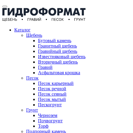
Каталог
Щебень
Бутовый камень
Гранитный щебень
Гравийный щебень
Известняковый щебень
Вторичный щебень
Гравий
Асфальтовая крошка
Песок
Песок карьерный
Песок речной
Песок сеяный
Песок мытый
Пескогрунт
Грунт
Чернозем
Почвогрунт
Торф
Подпорный камень