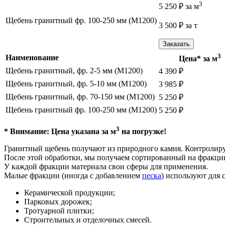
3
5 250
₽
за м
Щебень гранитный фр. 100-250 мм (М1200)
3 500
₽
за т
Заказать
3
Наименование
Цена* за м
Щебень гранитный, фр. 2-5 мм (М1200)
4 390
₽
Щебень гранитный, фр. 5-10 мм (М1200)
3 985
₽
Щебень гранитный, фр. 70-150 мм (М1200)
5 250
₽
Щебень гранитный фр. 100-250 мм (М1200)
5 250
₽
3
* Внимание: Цена указана за м
на погрузке!
Гранитный щебень получают из природного камня. Контролируе
После этой обработки, мы получаем сортированный на фракции
У каждой фракции материала свои сферы для применения.
Малые фракции (иногда с добавлением
песка
) используют для 
Керамической продукции;
Парковых дорожек;
Тротуарной плитки;
Строительных и отделочных смесей.