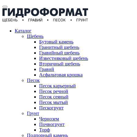
Каталог
Щебень
Бутовый камень
Гранитный щебень
Гравийный щебень
Известняковый щебень
Вторичный щебень
Гравий
Асфальтовая крошка
Песок
Песок карьерный
Песок речной
Песок сеяный
Песок мытый
Пескогрунт
Грунт
Чернозем
Почвогрунт
Торф
Подпорный камень