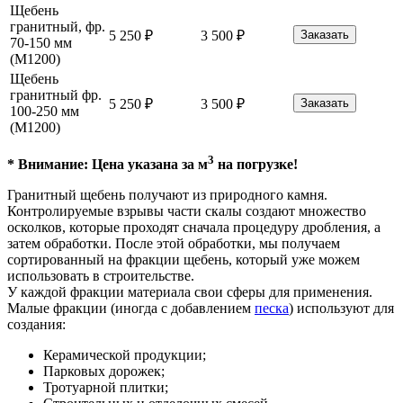
Щебень
гранитный, фр.
5 250
₽
3 500
₽
Заказать
70-150 мм
(М1200)
Щебень
гранитный фр.
5 250
₽
3 500
₽
Заказать
100-250 мм
(М1200)
3
* Внимание: Цена указана за м
на погрузке!
Гранитный щебень получают из природного камня.
Контролируемые взрывы части скалы создают множество
осколков, которые проходят сначала процедуру дробления, а
затем обработки. После этой обработки, мы получаем
сортированный на фракции щебень, который уже можем
использовать в строительстве.
У каждой фракции материала свои сферы для применения.
Малые фракции (иногда с добавлением
песка
) используют для
создания:
Керамической продукции;
Парковых дорожек;
Тротуарной плитки;