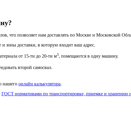
мну?
ов, что позволяет нам доставлять по Москве и Московской Обла
 и зоны доставки, в которую входит ваш адрес.
3
териала от 15-ти до 20-ти м
, помещаются в одну машину.
ендовать второй самосвал.
ью нашего
онлайн калькулятора
.
с
ГОСТ нормативами по транспортировке, приемке и хранению 