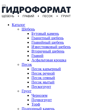
Каталог
Щебень
Бутовый камень
Гранитный щебень
Гравийный щебень
Известняковый щебень
Вторичный щебень
Гравий
Асфальтовая крошка
Песок
Песок карьерный
Песок речной
Песок сеяный
Песок мытый
Пескогрунт
Грунт
Чернозем
Почвогрунт
Торф
Подпорный камень