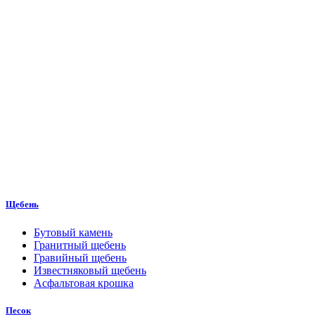
Щебень
Бутовый камень
Гранитный щебень
Гравийный щебень
Известняковый щебень
Асфальтовая крошка
Песок