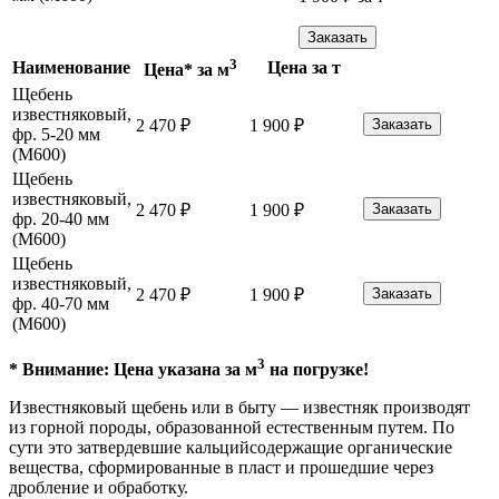
Заказать
3
Наименование
Цена за т
Цена* за м
Щебень
известняковый,
2 470
₽
1 900
₽
Заказать
фр. 5-20 мм
(М600)
Щебень
известняковый,
2 470
₽
1 900
₽
Заказать
фр. 20-40 мм
(М600)
Щебень
известняковый,
2 470
₽
1 900
₽
Заказать
фр. 40-70 мм
(М600)
3
* Внимание: Цена указана за м
на погрузке!
Известняковый щебень или в быту — известняк производят
из горной породы, образованной естественным путем. По
сути это затвердевшие кальцийсодержащие органические
вещества, сформированные в пласт и прошедшие через
дробление и обработку.