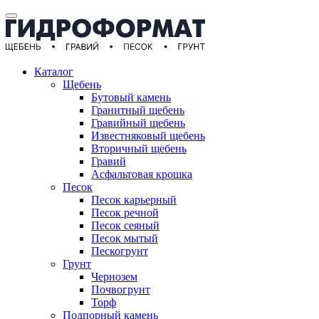
Каталог
Щебень
Бутовый камень
Гранитный щебень
Гравийный щебень
Известняковый щебень
Вторичный щебень
Гравий
Асфальтовая крошка
Песок
Песок карьерный
Песок речной
Песок сеяный
Песок мытый
Пескогрунт
Грунт
Чернозем
Почвогрунт
Торф
Подпорный камень