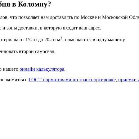
бня в Коломну?
ов, что позволяет нам доставлять по Москве и Московской Обла
 и зоны доставки, в которую входит ваш адрес.
3
териала от 15-ти до 20-ти м
, помещаются в одну машину.
ендовать второй самосвал.
ью нашего
онлайн калькулятора
.
ознакомится с
ГОСТ нормативами по транспортировке, приемке 