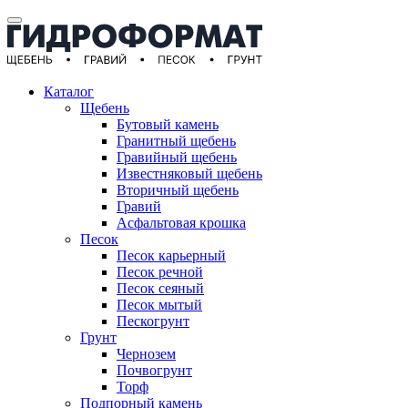
Каталог
Щебень
Бутовый камень
Гранитный щебень
Гравийный щебень
Известняковый щебень
Вторичный щебень
Гравий
Асфальтовая крошка
Песок
Песок карьерный
Песок речной
Песок сеяный
Песок мытый
Пескогрунт
Грунт
Чернозем
Почвогрунт
Торф
Подпорный камень