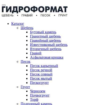
Каталог
Щебень
Бутовый камень
Гранитный щебень
Гравийный щебень
Известняковый щебень
Вторичный щебень
Гравий
Асфальтовая крошка
Песок
Песок карьерный
Песок речной
Песок сеяный
Песок мытый
Пескогрунт
Грунт
Чернозем
Почвогрунт
Торф
Подпорный камень